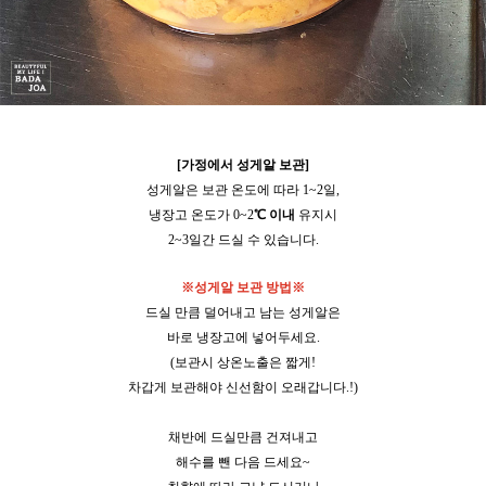
[가정에서 성게알 보관]
성게알은 보관 온도에 따라 1~2일,
냉장고 온도가 0~2
℃ 이내
유지시
2~3일간 드실 수 있습니다.
※성게알 보관 방법※
드실 만큼 덜어내고
남는 성게알은
바로 냉장고에 넣어두세요.
(보관시 상온노출은 짧게!
차갑게 보관해야 신선함이 오래갑니다.!)
채반에 드실만큼 건져내고
해수를 뺀 다음 드세요~