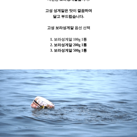
고성 성게알은 맛이 깔끔하며
달고 부드럽습니다.
고성 보라성게알
옵션 선택
1.
보라성게알 100g 1통
2.
보라성게알 200g 1통
3. 보라성게알 500g 1통