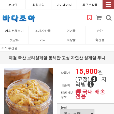
로그인
회원가입
마이페이지
최근본상품
ALL 전체보기
조개,수산물
건어물
반찬
젓갈류
기타
최상품
축산물
조개,수산물
제철 국산 보라성게알 동해안 고성 자연산 성게알 우니
15,900
원
상품가
(고정)
지
역별
배송비
🚚 국내 배송
해외 배송
전용
정보
옵션