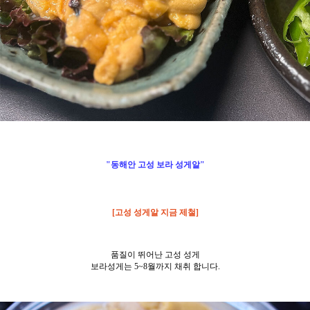
"
동해안 고성 보라 성게알"
[고성 성게알 지금 제철]
품질이 뛰어난 고성 성게
보라성게는 5~8월까지 채취 합니다.