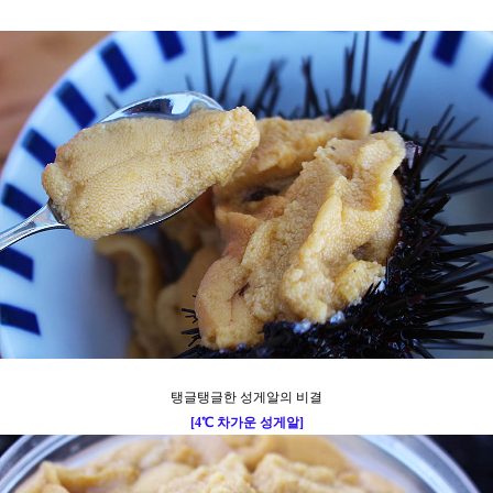
탱글탱글한 성게알의 비결
[
4
℃ 차가운 성게알
]