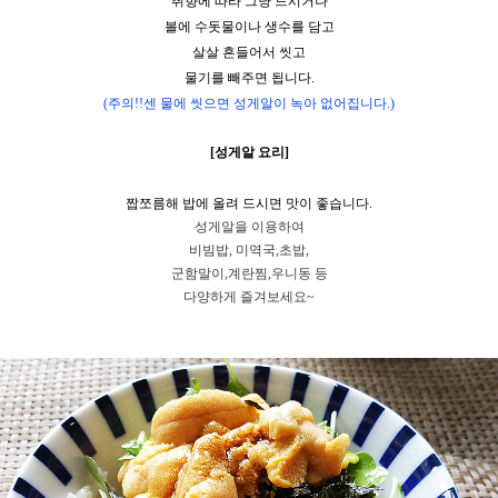
취향에 따라 그냥 드시거나
볼에 수돗물이나 생수를 담고
살살 흔들어서 씻고
물기를 빼주면 됩니다.
(주의!!센 물에 씻으면 성게알이 녹아 없어집니다.)
[성게알 요리]
짭쪼름해 밥에 올려 드시면 맛이 좋습니다.
성게알을 이용하여
비빔밥, 미역국,초밥,
군함말이,계란찜,우니동 등
다양하게 즐겨보세요~