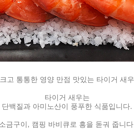
크고 통통한 영양 만점 맛있는 타이거 새
타이거 새우는
단백질과 아미노산이 풍푸한 식품입니다.
소금구이, 캠핑 바비큐로 흥을 돋궈 줍니다