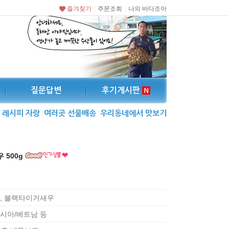
즐겨찾기
주문조회
나의 바다조아
|
|
질문답변
후기게시판
레시피 자랑
여러곳 선물배송
우리동네에서 맛보기
|
|
 500g
, 블랙타이거새우
시아/베트남 등