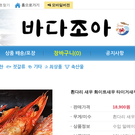
|
|
호찾기
홈으로가기
📲 모바일버전
장바구니(
0
)
상품 배송/포장
공지사항
찬
🐟
젓갈류
🍻
기타
✰
최상품
🐮
축산물
|
|
|
|
흰다리 새우 화이트새우 타이거새우
· 판매가격
18,900원
· 무게/미수
흰다리 새우
· 상품정보
수입 말레이