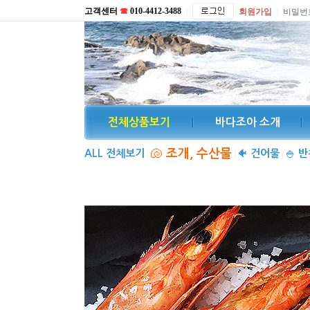
고객센터
☎
010-4412-3488
|
|
회원가입
비밀번
전체상품보기
바다조아 소개
🐚
조개, 수산물
ALL 전체보기
🐠
건어물
🍚
반
|
|
|