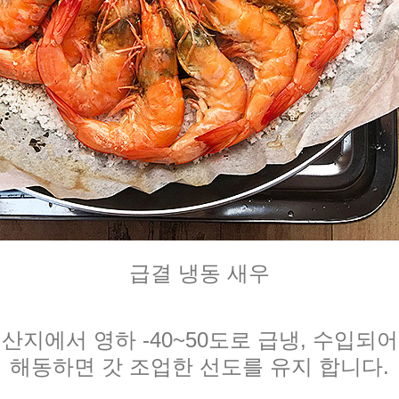
급결 냉동 새우
산지에서 영하 -40~50도로 급냉,
수입되어
해동하면 갓 조업한 선도를 유지 합니다.