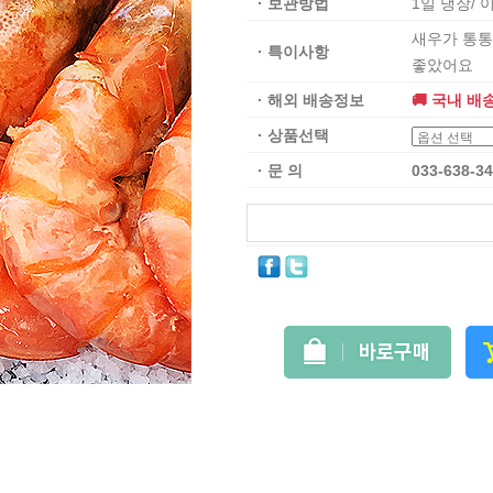
· 보관방법
1일 냉장/
새우가 통통
· 특이사항
좋았어요
· 해외 배송정보
🚚 국내 배
· 상품선택
· 문 의
033-638-3