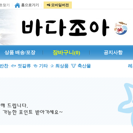
|
|
호찾기
홈으로가기
📲 모바일버전
장바구니(
0
)
상품 배송/포장
공지사항
반찬
🐟
젓갈류
🍻
기타
✰
최상품
🐮
축산물
레
|
|
|
|