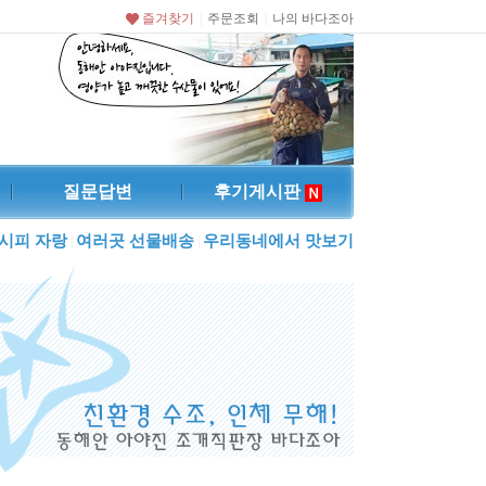
즐겨찾기
주문조회
나의 바다조아
|
|
질문답변
후기게시판
시피 자랑
여러곳 선물배송
우리동네에서 맛보기
|
|