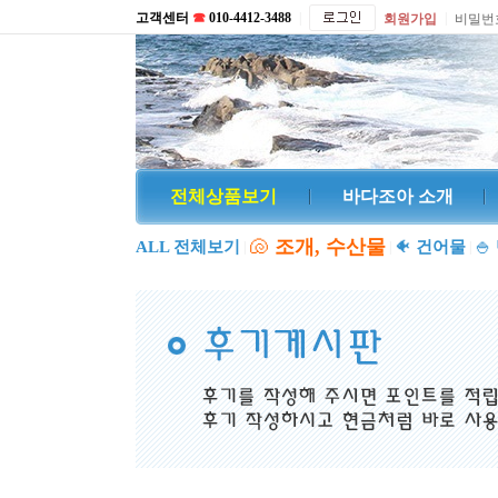
고객센터
☎
010-4412-3488
|
|
회원가입
비밀번
전체상품보기
바다조아 소개
🐚
조개, 수산물
ALL 전체보기
🐠
건어물
🍚
|
|
|