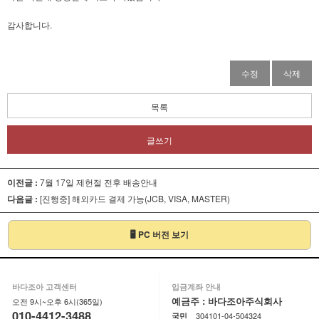
감사합니다.
수정
삭제
목록
글쓰기
이전글 :
7월 17일 제헌절 전후 배송안내
다음글 :
[진행중] 해외카드 결제 가능(JCB, VISA, MASTER)
🖥 PC 버전 보기
바다조아 고객센터
입금계좌 안내
예금주 : 바다조아주식회사
오전 9시~오후 6시(365일)
010-4412-3488
304101-04-504324
국민