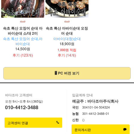
속초 특산 오징어 순대 아
속초 특산 아바이순대 오징
바이순대 소/대 2미
어 순대
속초 특산 오징어 순대,아
아바이(대창)순대
바이순대
18,900원
14,500원
1,000원 적립
후기 (123개)
후기 (14개)
🖥 PC 버전 보기
바다조아 고객센터
입금계좌 안내
예금주 : 바다조아주식회사
오전 9시~오후 6시(365일)
010-4412-3488
304101-04-504324
국민
301-4412-3488-01
농협
()
신한
고객센터 연결
문의게시판