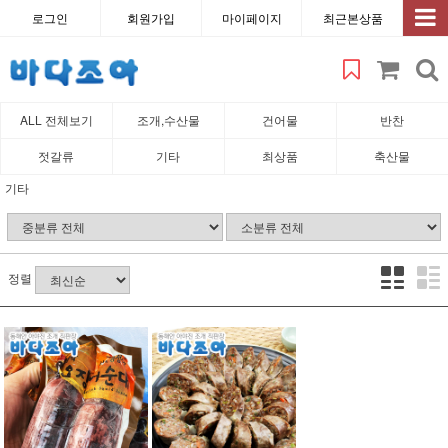
로그인
회원가입
마이페이지
최근본상품
ALL 전체보기
조개,수산물
건어물
반찬
젓갈류
기타
최상품
축산물
기타
정렬